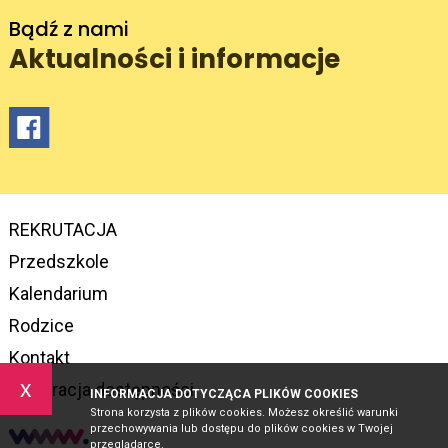
Bądź z nami
Aktualności i informacje
REKRUTACJA
Przedszkole
Kalendarium
Rodzice
Kontakt
x
Deklaracja dostępności
INFORMACJA DOTYCZĄCA PLIKÓW COOKIES
Strona korzysta z plików cookies. Możesz określić warunki
przechowywania lub dostępu do plików cookies w Twojej
przeglądarce.