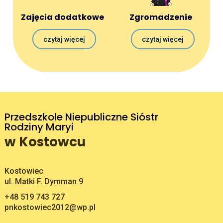
Zajęcia dodatkowe
Zgromadzenie
czytaj więcej
czytaj więcej
Przedszkole Niepubliczne Sióstr
Rodziny Maryi
w Kostowcu
Adres pocztowy:
Kostowiec
ul. Matki F. Dymman 9
+48 519 743 727
pnkostowiec2012@wp.pl