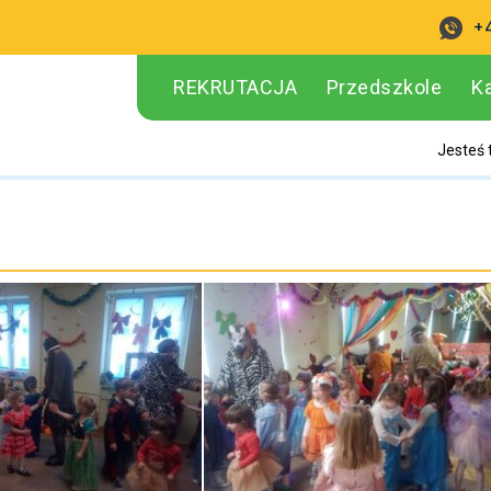
+
REKRUTACJA
Przedszkole
K
Jesteś 