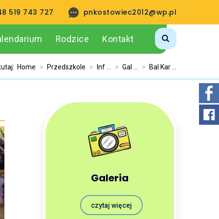
48 519 743 727
pnkostowiec2012@wp.pl
alendarium
Rodzice
Kontakt
tutaj:
Home
>
Przedszkole
>
Inf ...
>
Gal ...
>
Bal Kar ...
Galeria
czytaj więcej