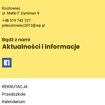
Adres pocztowy:
Kostowiec
ul. Matki F. Dymman 9
+48 519 743 727
pnkostowiec2012@wp.pl
Bądź z nami
Aktualności i informacje
REKRUTACJA
Przedszkole
Kalendarium