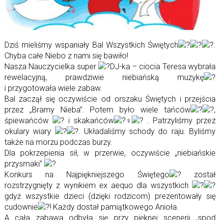
Dziś mieliśmy wspaniały Bal Wszystkich Świętych
.
Chyba całe Niebo z nami się bawiło!
Nasza Nauczycielka super
DJ-ka – ciocia Teresa wybrała
rewelacyjną, prawdziwie niebiańską muzykę
i przygotowała wiele zabaw.
Bal zaczął się oczywiście od orszaku Świętych i przejścia
przez „Bramy Nieba”. Potem było wiele tańców
,
śpiewańców
i skakańców
. Patrzyliśmy przez
okulary wiary
. Układaliśmy schody do raju. Byliśmy
także na morzu podczas burzy.
Dla pokrzepienia sił, w przerwie, oczywiście „niebiańskie
przysmaki”
Konkurs na Najpiękniejszego Świętego
został
rozstrzygnięty z wynikiem ex aequo dla wszystkich
gdyż wszystkie dzieci (dzięki rodzicom) prezentowały się
cudownie
! Każdy dostał pamiątkowego Anioła.
A cała zabawa odbyła się przy pięknej scenerii „spod