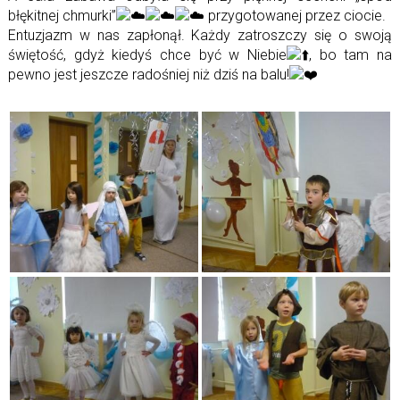
błękitnej chmurki”
przygotowanej przez ciocie.
Entuzjazm w nas zapłonął. Każdy zatroszczy się o swoją
świętość, gdyż kiedyś chce być w Niebie
, bo tam na
pewno jest jeszcze radośniej niż dziś na balu!