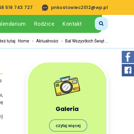
48 519 743 727
pnkostowiec2012@wp.pl
alendarium
Rodzice
Kontakt
teś tutaj:
Home
>
Aktualności
>
Bal Wszystkich Święt ...
s
i,
mę
Galeria
m)
czytaj więcej