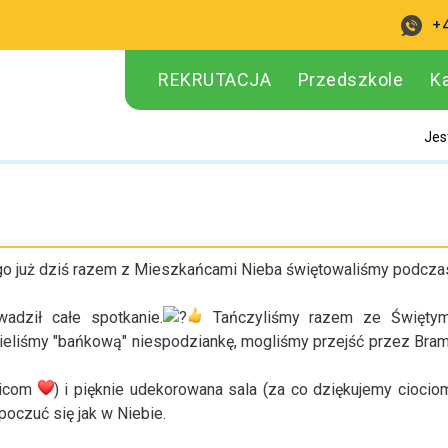
+
REKRUTACJA
Przedszkole
K
Jes
ego już dziś razem z Mieszkańcami Nieba świętowaliśmy podcza
adził całe spotkanie.
Tańczyliśmy razem ze Świętym
 mieliśmy "bańkową" niespodziankę, mogliśmy przejść przez Bra
dzicom
) i pięknie udekorowana sala (za co dziękujemy ciocio
oczuć się jak w Niebie.