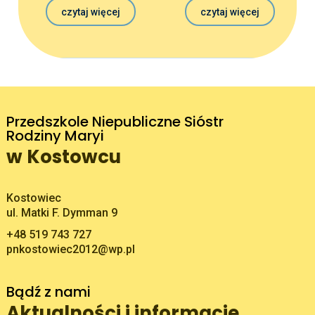
czytaj więcej
czytaj więcej
Przedszkole Niepubliczne Sióstr
Rodziny Maryi
w Kostowcu
Adres pocztowy:
Kostowiec
ul. Matki F. Dymman 9
+48 519 743 727
pnkostowiec2012@wp.pl
Bądź z nami
Aktualności i informacje