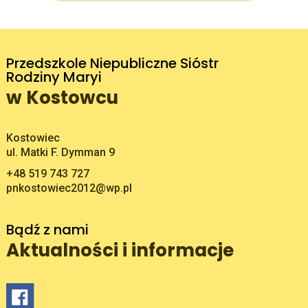
Przedszkole Niepubliczne Sióstr
Rodziny Maryi
w Kostowcu
Adres pocztowy:
Kostowiec
ul. Matki F. Dymman 9
+48 519 743 727
pnkostowiec2012@wp.pl
Bądź z nami
Aktualności i informacje