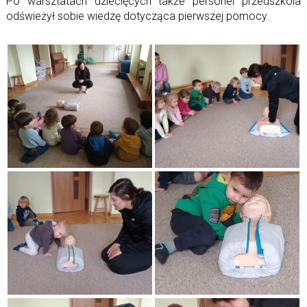
Po warsztatach dziecięcych także personel przedszkola
odświeżył sobie wiedzę dotycząca pierwszej pomocy.