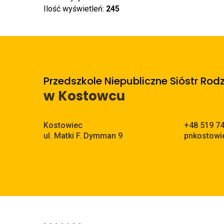
Ilość wyświetleń:
245
Przedszkole Niepubliczne Sióstr Rod
w Kostowcu
Adres pocztowy:
Kostowiec
+48 519 7
ul. Matki F. Dymman 9
pnkostowi