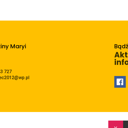
ziny Maryi
Bądź
Akt
inf
43 727
ec2012@wp.pl