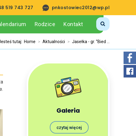
48 519 743 727
pnkostowiec2012@wp.pl
alendarium
Rodzice
Kontakt
Jesteś tutaj:
Home
>
Aktualności
>
Jasełka - gr. ''Bied ...
za
e.
Galeria
czytaj więcej