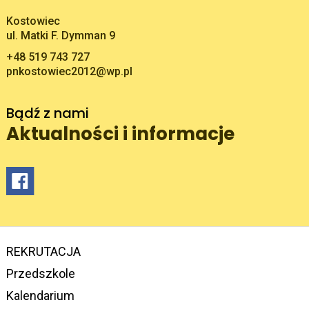
Adres pocztowy:
Kostowiec
ul. Matki F. Dymman 9
+48 519 743 727
pnkostowiec2012@wp.pl
Bądź z nami
Aktualności i informacje
REKRUTACJA
Przedszkole
Kalendarium