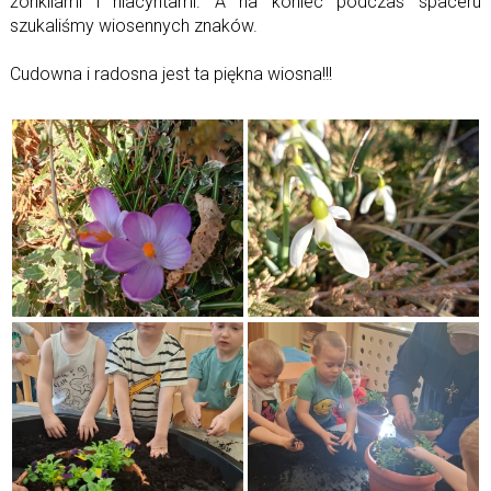
żonkilami i hiacyntami. A na koniec podczas spaceru
szukaliśmy wiosennych znaków.
Cudowna i radosna jest ta piękna wiosna!!!