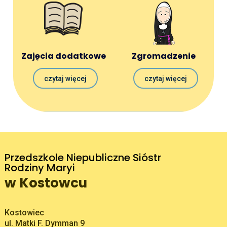
Zajęcia dodatkowe
Zgromadzenie
czytaj więcej
czytaj więcej
Przedszkole Niepubliczne Sióstr
Rodziny Maryi
w Kostowcu
Adres pocztowy:
Kostowiec
ul. Matki F. Dymman 9