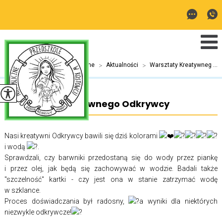
Jesteś tutaj:
Home
>
Aktualności
>
Warsztaty Kreatywneg ...
Warsztaty Kreatywnego Odkrywcy
Nasi kreatywni Odkrywcy bawili się dziś kolorami
i wodą
.
Sprawdzali, czy barwniki przedostaną się do wody przez piankę
i przez olej, jak będą się zachowywać w wodzie. Badali także
"szczelność" kartki - czy jest ona w stanie zatrzymać wodę
w szklance.
Proces doświadczania był radosny,
a wyniki dla niektórych
niezwykle odkrywcze!