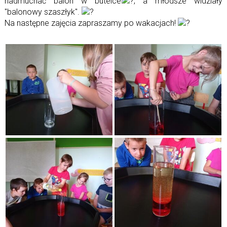
nadmuchać balon w butelce
, a młodsze widziały
"balonowy szaszłyk".
Na następne zajęcia zapraszamy po wakacjach!