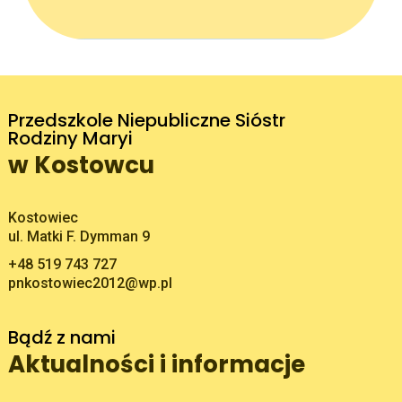
Przedszkole Niepubliczne Sióstr
Rodziny Maryi
w Kostowcu
Adres pocztowy:
Kostowiec
ul. Matki F. Dymman 9
+48 519 743 727
pnkostowiec2012@wp.pl
Bądź z nami
Aktualności i informacje