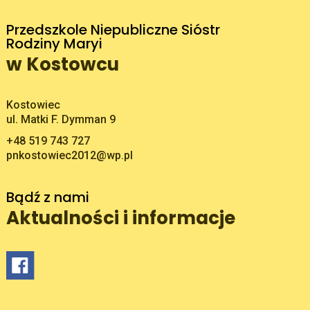
Przedszkole Niepubliczne Sióstr
Rodziny Maryi
w Kostowcu
Adres pocztowy:
Kostowiec
ul. Matki F. Dymman 9
+48 519 743 727
pnkostowiec2012@wp.pl
Bądź z nami
Aktualności i informacje