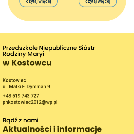
czytaj więcej
czytaj więcej
Przedszkole Niepubliczne Sióstr
Rodziny Maryi
w Kostowcu
Adres pocztowy:
Kostowiec
ul. Matki F. Dymman 9
+48 519 743 727
pnkostowiec2012@wp.pl
Bądź z nami
Aktualności i informacje