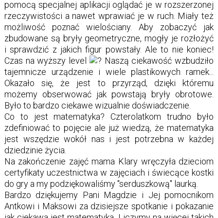
pomocą specjalnej aplikacji oglądać je w rozszerzonej
rzeczywistości a nawet wprawiać je w ruch. Miały też
możliwość poznać wielościany. Aby zobaczyć jak
zbudowane są bryły geometryczne, mogły je rozłożyć
i sprawdzić z jakich figur powstały. Ale to nie koniec!
Czas na wyższy level
Naszą ciekawość wzbudziło
tajemnicze urządzenie i wiele plastikowych ramek...
Okazało się, że jest to przyrząd, dzięki któremu
możemy obserwować jak powstają bryły obrotowe.
Było to bardzo ciekawe wizualnie doświadczenie.
Co to jest matematyka? Czterolatkom trudno było
zdefiniować to pojęcie ale już wiedzą, że matematyka
jest wszędzie wokół nas i jest potrzebna w każdej
dziedzinie życia.
Na zakończenie zajęć mama Klary wręczyła dzieciom
certyfikaty uczestnictwa w zajęciach i świecące kostki
do gry a my podziękowaliśmy "serduszkową" laurką.
Bardzo dziękujemy Pani Magdzie i Jej pomocnikom
Antkowi i Maksowi za dzisiejsze spotkanie i pokazanie
jak ciekawa jest matematyka. Liczymy na więcej takich