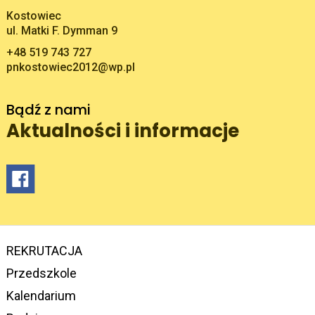
Adres pocztowy:
Kostowiec
ul. Matki F. Dymman 9
+48 519 743 727
pnkostowiec2012@wp.pl
Bądź z nami
Aktualności i informacje
REKRUTACJA
Przedszkole
Kalendarium