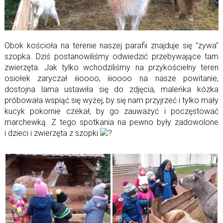
Obok kościoła na terenie naszej parafii znajduje się "żywa"
szopka. Dziś postanowiliśmy odwiedzić przebywające tam
zwierzęta. Jak tylko wchodziliśmy na przykościelny teren
osiołek zaryczał iiioooo, iiioooo na nasze powitanie,
dostojna lama ustawiła się do zdjęcia, maleńka kózka
próbowała wspiąć się wyżej, by się nam przyjrzeć i tylko mały
kucyk pokornie czekał, by go zauważyć i poczęstować
marchewką. Z tego spotkania na pewno były zadowolone
i dzieci i zwierzęta z szopki