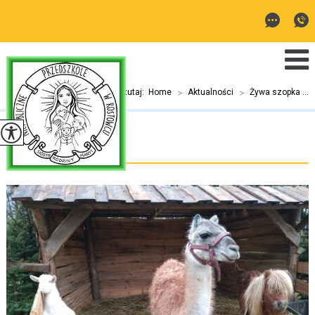
Jesteś tutaj:
Home
>
Aktualności
>
Żywa szopka ...
Żywa szopka