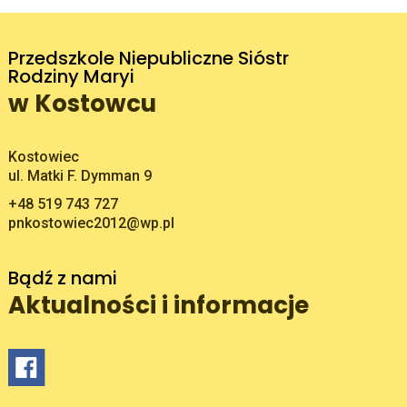
Przedszkole Niepubliczne Sióstr
Rodziny Maryi
w Kostowcu
Adres pocztowy:
Kostowiec
ul. Matki F. Dymman 9
+48 519 743 727
pnkostowiec2012@wp.pl
Bądź z nami
Aktualności i informacje